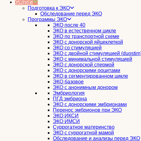
Услуги
Подготовка к ЭКО
Обследование перед ЭКО
Программы ЭКО
ЭКО после 40
ЭКО в естественном цикле
ЭКО по транспортной схеме
ЭКО с донорской яйцеклеткой
ЭКО со стимуляцией
ЭКО с двойной стимуляцией (duostim
ЭКО с минимальной стимуляцией
ЭКО с донорской спермой
ЭКО с донорскими ооцитами
ЭКО в сегментированном цикле
ЭКО базовое
ЭКО с анонимным донором
Эмбриология
ПГД эмбриона
ЭКО с донорскими эмбрионами
Перенос эмбрионов при ЭКО
ЭКО ИКСИ
ЭКО ИМСИ
Суррогатное материнство
ЭКО с суррогатной мамой
Обследование и анализы перед ЭКО