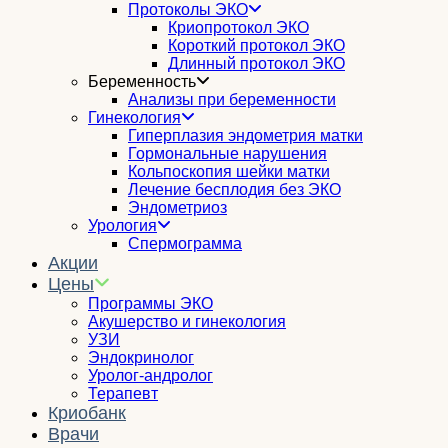
Протоколы ЭКО
Криопротокол ЭКО
Короткий протокол ЭКО
Длинный протокол ЭКО
Беременность
Анализы при беременности
Гинекология
Гиперплазия эндометрия матки
Гормональные нарушения
Кольпоскопия шейки матки
Лечение бесплодия без ЭКО
Эндометриоз
Урология
Спермограмма
Акции
Цены
Программы ЭКО
Акушерство и гинекология
УЗИ
Эндокринолог
Уролог-андролог
Терапевт
Криобанк
Врачи