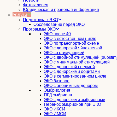
Новости
Фотогалерея
Юридическая и правовая информация
Услуги
Подготовка к ЭКО
Обследование перед ЭКО
Программы ЭКО
ЭКО после 40
ЭКО в естественном цикле
ЭКО по транспортной схеме
ЭКО с донорской яйцеклеткой
ЭКО со стимуляцией
ЭКО с двойной стимуляцией (duostim
ЭКО с минимальной стимуляцией
ЭКО с донорской спермой
ЭКО с донорскими ооцитами
ЭКО в сегментированном цикле
ЭКО базовое
ЭКО с анонимным донором
Эмбриология
ПГД эмбриона
ЭКО с донорскими эмбрионами
Перенос эмбрионов при ЭКО
ЭКО ИКСИ
ЭКО ИМСИ