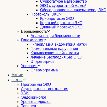
Суррогатное материнство
ЭКО с суррогатной мамой
Обследование и анализы перед ЭКО
Протоколы ЭКО
Криопротокол ЭКО
Короткий протокол ЭКО
Длинный протокол ЭКО
Беременность
Анализы при беременности
Гинекология
Гиперплазия эндометрия матки
Гормональные нарушения
Кольпоскопия шейки матки
Лечение бесплодия без ЭКО
Эндометриоз
Урология
Спермограмма
Акции
Цены
Программы ЭКО
Акушерство и гинекология
УЗИ
Эндокринолог
Уролог-андролог
Терапевт