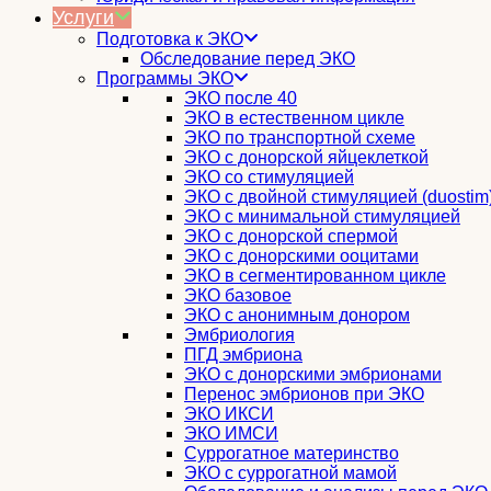
Услуги
Подготовка к ЭКО
Обследование перед ЭКО
Программы ЭКО
ЭКО после 40
ЭКО в естественном цикле
ЭКО по транспортной схеме
ЭКО с донорской яйцеклеткой
ЭКО со стимуляцией
ЭКО с двойной стимуляцией (duostim
ЭКО с минимальной стимуляцией
ЭКО с донорской спермой
ЭКО с донорскими ооцитами
ЭКО в сегментированном цикле
ЭКО базовое
ЭКО с анонимным донором
Эмбриология
ПГД эмбриона
ЭКО с донорскими эмбрионами
Перенос эмбрионов при ЭКО
ЭКО ИКСИ
ЭКО ИМСИ
Суррогатное материнство
ЭКО с суррогатной мамой