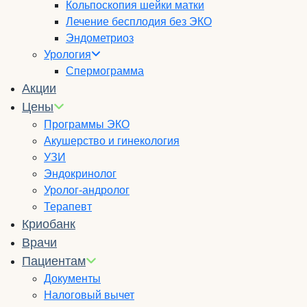
Кольпоскопия шейки матки
Лечение бесплодия без ЭКО
Эндометриоз
Урология
Спермограмма
Акции
Цены
Программы ЭКО
Акушерство и гинекология
УЗИ
Эндокринолог
Уролог-андролог
Терапевт
Криобанк
Врачи
Пациентам
Документы
Налоговый вычет