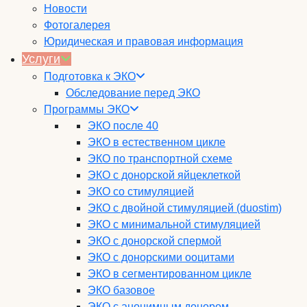
Новости
Фотогалерея
Юридическая и правовая информация
Услуги
Подготовка к ЭКО
Обследование перед ЭКО
Программы ЭКО
ЭКО после 40
ЭКО в естественном цикле
ЭКО по транспортной схеме
ЭКО с донорской яйцеклеткой
ЭКО со стимуляцией
ЭКО с двойной стимуляцией (duostim)
ЭКО с минимальной стимуляцией
ЭКО с донорской спермой
ЭКО с донорскими ооцитами
ЭКО в сегментированном цикле
ЭКО базовое
ЭКО с анонимным донором