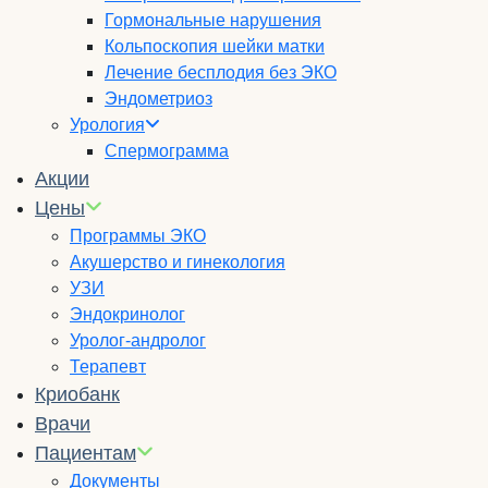
Гормональные нарушения
Кольпоскопия шейки матки
Лечение бесплодия без ЭКО
Эндометриоз
Урология
Спермограмма
Акции
Цены
Программы ЭКО
Акушерство и гинекология
УЗИ
Эндокринолог
Уролог-андролог
Терапевт
Криобанк
Врачи
Пациентам
Документы