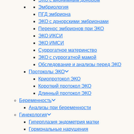
Эмбриология
ПГД эмбриона
ЭКО с донорскими эмбрионами
Перенос эмбрионов при ЭКО
ЭКО ИКСИ
ЭКО ИМСИ
Суррогатное материнство
ЭКО с суррогатной мамой
Обследование и анализы перед ЭКО
Протоколы ЭКО
Криопротокол ЭКО
Короткий протокол ЭКО
Длинный протокол ЭКО
Беременность
Анализы при беременности
Гинекология
Гиперплазия эндометрия матки
Гормональные нарушения