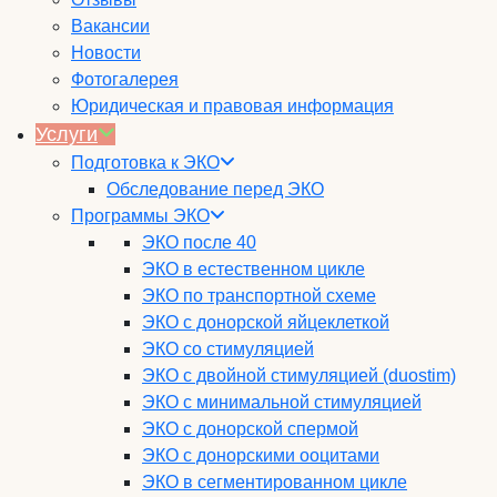
Вакансии
Новости
Фотогалерея
Юридическая и правовая информация
Услуги
Подготовка к ЭКО
Обследование перед ЭКО
Программы ЭКО
ЭКО после 40
ЭКО в естественном цикле
ЭКО по транспортной схеме
ЭКО с донорской яйцеклеткой
ЭКО со стимуляцией
ЭКО с двойной стимуляцией (duostim)
ЭКО с минимальной стимуляцией
ЭКО с донорской спермой
ЭКО с донорскими ооцитами
ЭКО в сегментированном цикле