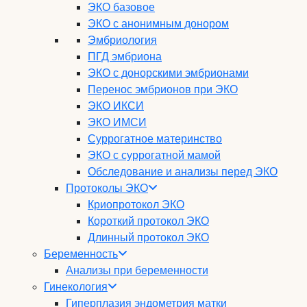
ЭКО базовое
ЭКО с анонимным донором
Эмбриология
ПГД эмбриона
ЭКО с донорскими эмбрионами
Перенос эмбрионов при ЭКО
ЭКО ИКСИ
ЭКО ИМСИ
Суррогатное материнство
ЭКО с суррогатной мамой
Обследование и анализы перед ЭКО
Протоколы ЭКО
Криопротокол ЭКО
Короткий протокол ЭКО
Длинный протокол ЭКО
Беременность
Анализы при беременности
Гинекология
Гиперплазия эндометрия матки