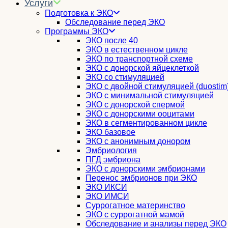
Услуги
Подготовка к ЭКО
Обследование перед ЭКО
Программы ЭКО
ЭКО после 40
ЭКО в естественном цикле
ЭКО по транспортной схеме
ЭКО с донорской яйцеклеткой
ЭКО со стимуляцией
ЭКО с двойной стимуляцией (duostim
ЭКО с минимальной стимуляцией
ЭКО с донорской спермой
ЭКО с донорскими ооцитами
ЭКО в сегментированном цикле
ЭКО базовое
ЭКО с анонимным донором
Эмбриология
ПГД эмбриона
ЭКО с донорскими эмбрионами
Перенос эмбрионов при ЭКО
ЭКО ИКСИ
ЭКО ИМСИ
Суррогатное материнство
ЭКО с суррогатной мамой
Обследование и анализы перед ЭКО