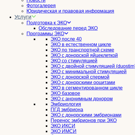
Новости
Фотогалерея
Юридическая и правовая информация
Услуги
Подготовка к ЭКО
Обследование перед ЭКО
Программы ЭКО
ЭКО после 40
ЭКО в естественном цикле
ЭКО по транспортной схеме
ЭКО с донорской яйцеклеткой
ЭКО со стимуляцией
ЭКО с двойной стимуляцией (duostim
ЭКО с минимальной стимуляцией
ЭКО с донорской спермой
ЭКО с донорскими ооцитами
ЭКО в сегментированном цикле
ЭКО базовое
ЭКО с анонимным донором
Эмбриология
ПГД эмбриона
ЭКО с донорскими эмбрионами
Перенос эмбрионов при ЭКО
ЭКО ИКСИ
ЭКО ИМСИ