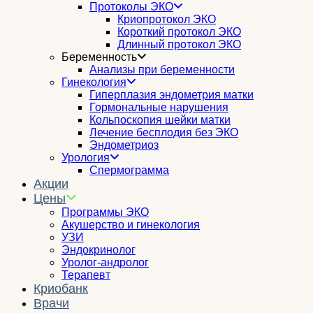
Протоколы ЭКО
Криопротокол ЭКО
Короткий протокол ЭКО
Длинный протокол ЭКО
Беременность
Анализы при беременности
Гинекология
Гиперплазия эндометрия матки
Гормональные нарушения
Кольпоскопия шейки матки
Лечение бесплодия без ЭКО
Эндометриоз
Урология
Спермограмма
Акции
Цены
Программы ЭКО
Акушерство и гинекология
УЗИ
Эндокринолог
Уролог-андролог
Терапевт
Криобанк
Врачи