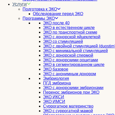
Услуги
Подготовка к ЭКО
Обследование перед ЭКО
Программы ЭКО
ЭКО после 40
ЭКО в естественном цикле
ЭКО по транспортной схеме
ЭКО с донорской яйцеклеткой
ЭКО со стимуляцией
ЭКО с двойной стимуляцией (duostim
ЭКО с минимальной стимуляцией
ЭКО с донорской спермой
ЭКО с донорскими ооцитами
ЭКО в сегментированном цикле
ЭКО базовое
ЭКО с анонимным донором
Эмбриология
ПГД эмбриона
ЭКО с донорскими эмбрионами
Перенос эмбрионов при ЭКО
ЭКО ИКСИ
ЭКО ИМСИ
Суррогатное материнство
ЭКО с суррогатной мамой