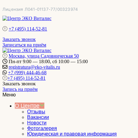
Перейти
Лицензия Л041-01137-77/00323974
к
содержимому
+7 (495) 114-52-81
Заказать звонок
Записаться на приём
Москва, улица Садовническая 50
Пн-пт 9:00 — 18:00, сб 10:00 — 15:00
registratura@eko-vitalis.ru
+7 (999) 444-46-68
+7 (495) 114-52-81
Заказать звонок
Запись на приём
Меню
О Центре
Отзывы
Вакансии
Новости
Фотогалерея
Юридическая и правовая информация