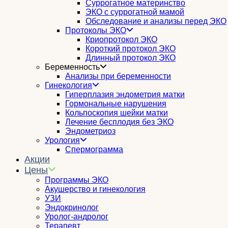
Суррогатное материнство
ЭКО с суррогатной мамой
Обследование и анализы перед ЭКО
Протоколы ЭКО
Криопротокол ЭКО
Короткий протокол ЭКО
Длинный протокол ЭКО
Беременность
Анализы при беременности
Гинекология
Гиперплазия эндометрия матки
Гормональные нарушения
Кольпоскопия шейки матки
Лечение бесплодия без ЭКО
Эндометриоз
Урология
Спермограмма
Акции
Цены
Программы ЭКО
Акушерство и гинекология
УЗИ
Эндокринолог
Уролог-андролог
Терапевт