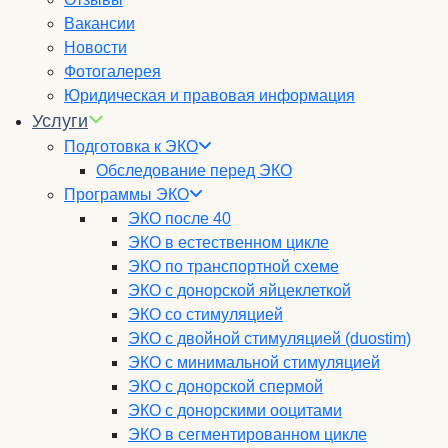
Вакансии
Новости
Фотогалерея
Юридическая и правовая информация
Услуги
Подготовка к ЭКО
Обследование перед ЭКО
Программы ЭКО
ЭКО после 40
ЭКО в естественном цикле
ЭКО по транспортной схеме
ЭКО с донорской яйцеклеткой
ЭКО со стимуляцией
ЭКО с двойной стимуляцией (duostim)
ЭКО с минимальной стимуляцией
ЭКО с донорской спермой
ЭКО с донорскими ооцитами
ЭКО в сегментированном цикле