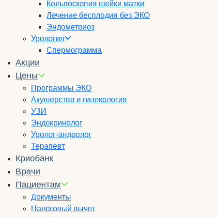
Кольпоскопия шейки матки
Лечение бесплодия без ЭКО
Эндометриоз
Урология
Спермограмма
Акции
Цены
Программы ЭКО
Акушерство и гинекология
УЗИ
Эндокринолог
Уролог-андролог
Терапевт
Криобанк
Врачи
Пациентам
Документы
Налоговый вычет