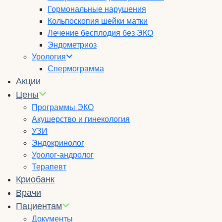
Гормональные нарушения
Кольпоскопия шейки матки
Лечение бесплодия без ЭКО
Эндометриоз
Урология
Спермограмма
Акции
Цены
Программы ЭКО
Акушерство и гинекология
УЗИ
Эндокринолог
Уролог-андролог
Терапевт
Криобанк
Врачи
Пациентам
Документы