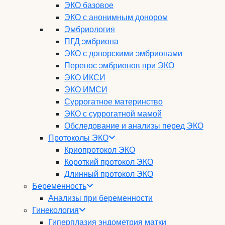
ЭКО базовое
ЭКО с анонимным донором
Эмбриология
ПГД эмбриона
ЭКО с донорскими эмбрионами
Перенос эмбрионов при ЭКО
ЭКО ИКСИ
ЭКО ИМСИ
Суррогатное материнство
ЭКО с суррогатной мамой
Обследование и анализы перед ЭКО
Протоколы ЭКО
Криопротокол ЭКО
Короткий протокол ЭКО
Длинный протокол ЭКО
Беременность
Анализы при беременности
Гинекология
Гиперплазия эндометрия матки