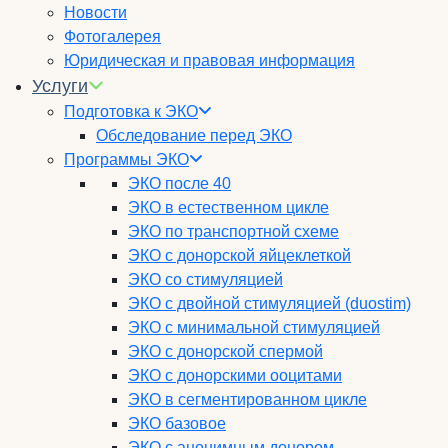
Новости
Фотогалерея
Юридическая и правовая информация
Услуги
Подготовка к ЭКО
Обследование перед ЭКО
Программы ЭКО
ЭКО после 40
ЭКО в естественном цикле
ЭКО по транспортной схеме
ЭКО с донорской яйцеклеткой
ЭКО со стимуляцией
ЭКО с двойной стимуляцией (duostim)
ЭКО с минимальной стимуляцией
ЭКО с донорской спермой
ЭКО с донорскими ооцитами
ЭКО в сегментированном цикле
ЭКО базовое
ЭКО с анонимным донором