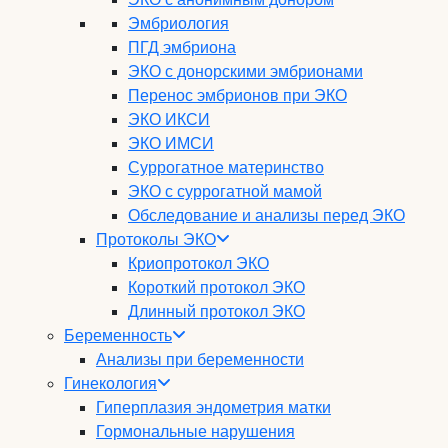
Эмбриология
ПГД эмбриона
ЭКО с донорскими эмбрионами
Перенос эмбрионов при ЭКО
ЭКО ИКСИ
ЭКО ИМСИ
Суррогатное материнство
ЭКО с суррогатной мамой
Обследование и анализы перед ЭКО
Протоколы ЭКО
Криопротокол ЭКО
Короткий протокол ЭКО
Длинный протокол ЭКО
Беременность
Анализы при беременности
Гинекология
Гиперплазия эндометрия матки
Гормональные нарушения