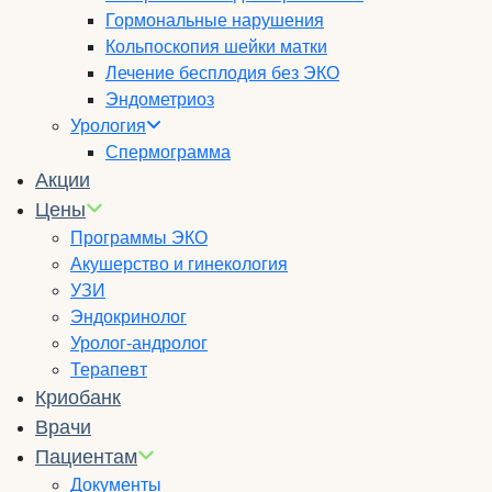
Гормональные нарушения
Кольпоскопия шейки матки
Лечение бесплодия без ЭКО
Эндометриоз
Урология
Спермограмма
Акции
Цены
Программы ЭКО
Акушерство и гинекология
УЗИ
Эндокринолог
Уролог-андролог
Терапевт
Криобанк
Врачи
Пациентам
Документы