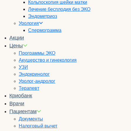
Кольпоскопия шейки матки
Лечение бесплодия без ЭКО
Эндометриоз
Урология
Спермограмма
Акции
Цены
Программы ЭКО
Акушерство и гинекология
УЗИ
Эндокринолог
Уролог-андролог
Терапевт
Криобанк
Врачи
Пациентам
Документы
Налоговый вычет