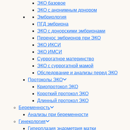
ЭКО базовое
ЭКО с анонимным донором
Эмбриология
ПГД эмбриона
ЭКО с донорскими эмбрионами
Перенос эмбрионов при ЭКО
ЭКО ИКСИ
ЭКО ИМСИ
Суррогатное материнство
ЭКО с суррогатной мамой
Обследование и анализы перед ЭКО
Протоколы ЭКО
Криопротокол ЭКО
Короткий протокол ЭКО
Длинный протокол ЭКО
Беременность
Анализы при беременности
Гинекология
Гиперплазия эндометрия матки