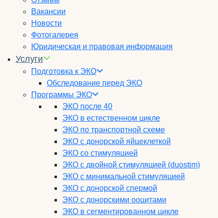
Вакансии
Новости
Фотогалерея
Юридическая и правовая информация
Услуги
Подготовка к ЭКО
Обследование перед ЭКО
Программы ЭКО
ЭКО после 40
ЭКО в естественном цикле
ЭКО по транспортной схеме
ЭКО с донорской яйцеклеткой
ЭКО со стимуляцией
ЭКО с двойной стимуляцией (duostim)
ЭКО с минимальной стимуляцией
ЭКО с донорской спермой
ЭКО с донорскими ооцитами
ЭКО в сегментированном цикле