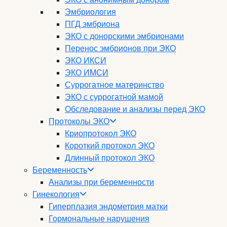
Эмбриология
ПГД эмбриона
ЭКО с донорскими эмбрионами
Перенос эмбрионов при ЭКО
ЭКО ИКСИ
ЭКО ИМСИ
Суррогатное материнство
ЭКО с суррогатной мамой
Обследование и анализы перед ЭКО
Протоколы ЭКО
Криопротокол ЭКО
Короткий протокол ЭКО
Длинный протокол ЭКО
Беременность
Анализы при беременности
Гинекология
Гиперплазия эндометрия матки
Гормональные нарушения