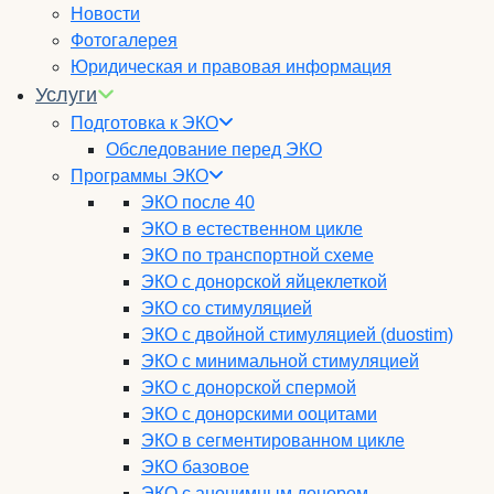
Новости
Фотогалерея
Юридическая и правовая информация
Услуги
Подготовка к ЭКО
Обследование перед ЭКО
Программы ЭКО
ЭКО после 40
ЭКО в естественном цикле
ЭКО по транспортной схеме
ЭКО с донорской яйцеклеткой
ЭКО со стимуляцией
ЭКО с двойной стимуляцией (duostim)
ЭКО с минимальной стимуляцией
ЭКО с донорской спермой
ЭКО с донорскими ооцитами
ЭКО в сегментированном цикле
ЭКО базовое
ЭКО с анонимным донором